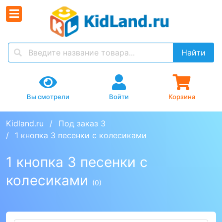
Найти
Вы смотрели
Войти
Корзина
Kidland.ru
Под заказ 3
1 кнопка 3 песенки с колесиками
1 кнопка 3 песенки с
колесиками
(0)