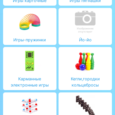
Игры карточные
Игры пятнашки
Игры-пружинки
Йо-йо
Карманные
Кегли,городки
электронные игры
кольцебросы