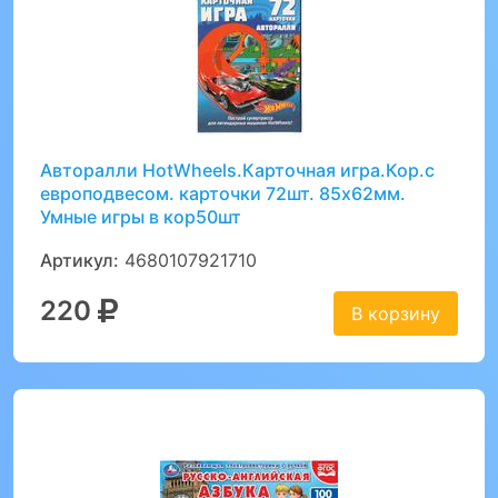
Авторалли HotWheels.Карточная игра.Кор.с
европодвесом. карточки 72шт. 85х62мм.
Умные игры в кор50шт
Артикул:
4680107921710
220
В корзину