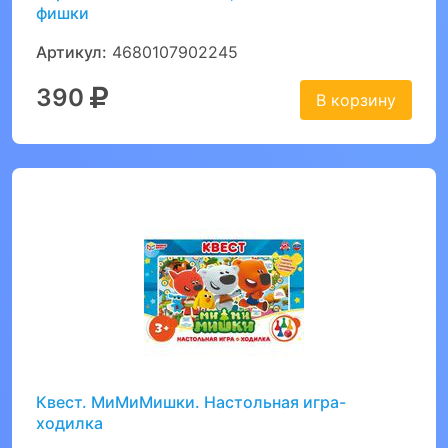
фишки
Артикул:
4680107902245
390
В корзину
Квест. МиМиМишки. Настольная игра-
ходилка