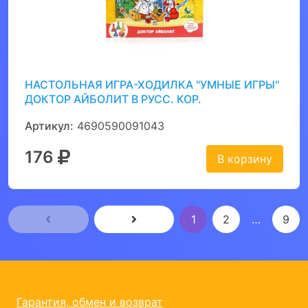
НАСТОЛЬНАЯ ИГРА-ХОДИЛКА "УМНЫЕ ИГРЫ"
ДОКТОР АЙБОЛИТ В РУСС. КОР.
Артикул:
4690590091043
176
В корзину
1
2
…
9
Гарантия, обмен и возврат