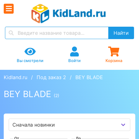
Найти
Вы смотрели
Войти
Корзина
Kidland.ru
Под заказ 2
BEY BLADE
BEY BLADE
(2)
От
До