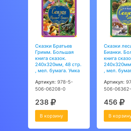
Сказки Братьев
Сказки леса
Гримм. Большая
Бианки. Бо
книга сказок.
книга сказо
240х320мм, 48 стр.
240х320мм,
, мел. бумага. Умка
, мел. бума
Артикул:
978-5-
Артикул:
97
506-06208-0
506-06362
238
456
В корзину
В корзин