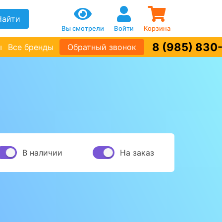
Найти
Вы смотрели
Войти
Корзина
8 (985) 830
ы
Все бренды
Обратный звонок
В наличии
На заказ