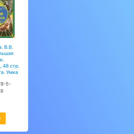
. В.В.
льшая
к.
 48 стр.
га. Умка
8-5-
-9
у