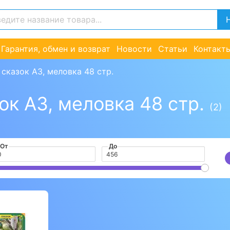
Гарантия, обмен и возврат
Новости
Статьи
Контакт
сказок А3, меловка 48 стр.
ок А3, меловка 48 стр.
(2)
От
До