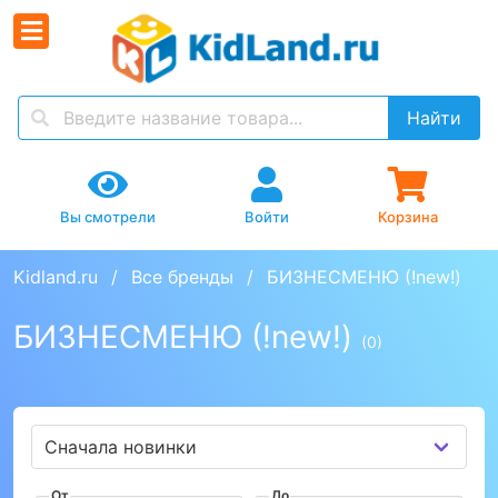
Найти
Вы смотрели
Войти
Корзина
Kidland.ru
Все бренды
БИЗНЕСМЕНЮ (!new!)
БИЗНЕСМЕНЮ (!new!)
(0)
От
До