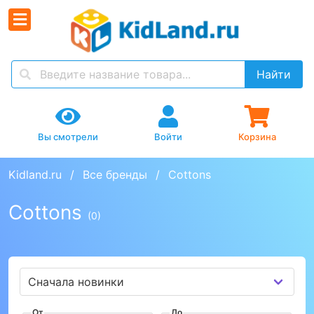
Найти
Вы смотрели
Войти
Корзина
Kidland.ru
Все бренды
Cottons
Cottons
(0)
От
До