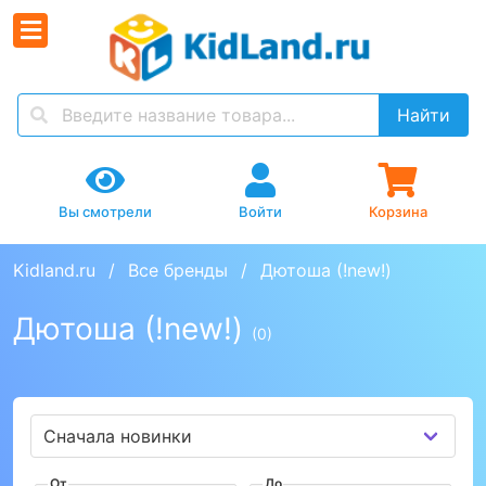
Найти
Вы смотрели
Войти
Корзина
Kidland.ru
Все бренды
Дютоша (!new!)
Дютоша (!new!)
(0)
От
До