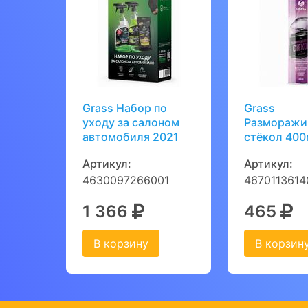
Grass Набор по
Grass
уходу за салоном
Разморажи
автомобиля 2021
стёкол 40
Артикул:
Артикул:
4630097266001
4670113614
1 366
465
В корзину
В корзин