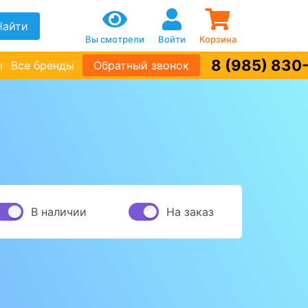
Найти
Вы смотрели
Войти
Корзина
8 (985) 830
ы
Все бренды
Обратный звонок
В наличии
На заказ