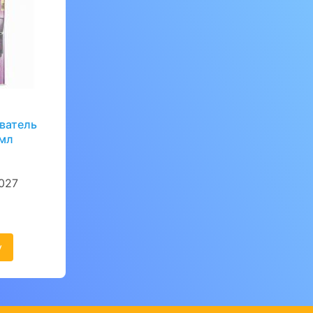
ватель
0мл
027
у