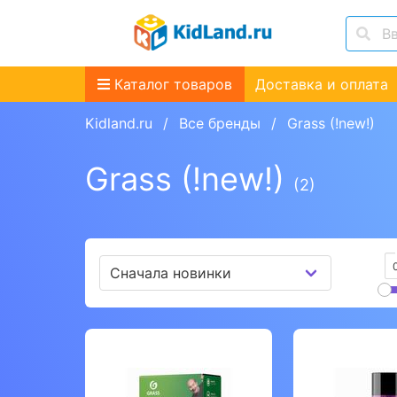
Каталог товаров
Доставка и оплата
Kidland.ru
Все бренды
Grass (!new!)
Grass (!new!)
(2)