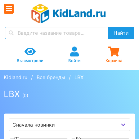
Найти
Вы смотрели
Войти
Корзина
Kidland.ru
Все бренды
LBX
LBX
(0)
От
До