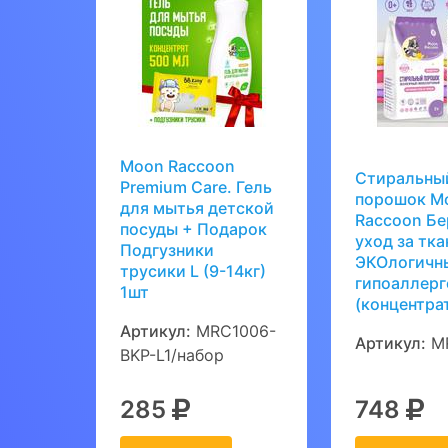
Moon Raccoon
Стиральны
Premium Care. Гель
порошок M
для мытья детской
Raccoon Б
посуды + Подарок
уход за тка
Подгузники
ЭКОлогичн
трусики L (9-14кг)
гипоаллер
1шт
(концентрат
Артикул:
MRC1006-
Артикул:
M
BKP-L1/набор
285
748