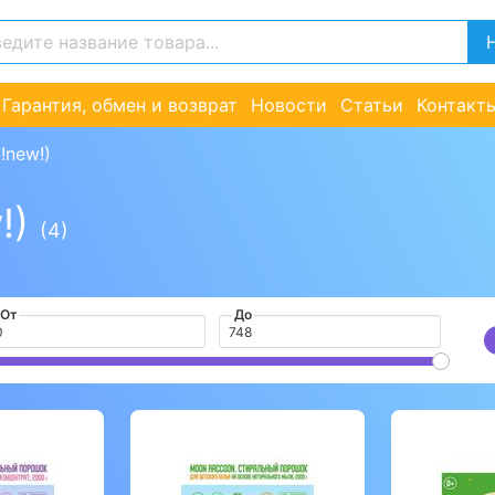
Гарантия, обмен и возврат
Новости
Статьи
Контакт
!new!)
!)
(4)
От
До