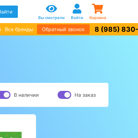
Найти
Вы смотрели
Войти
Корзина
8 (985) 830
ы
Все бренды
Обратный звонок
В наличии
На заказ