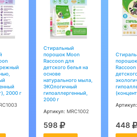
Стиральный
й
порошок Moon
Стираль
oon
Raccoon для
порошок
ережный
детского белья на
Raccoon
нью,
основе
детского
ый
натурального мыла,
экологи
генный
ЭКОлогичный
гипоалл
), 2000 г
гипоаллергенный,
(концент
2000 г
RC1003
Артикул
Артикул:
MRC1002
598
448