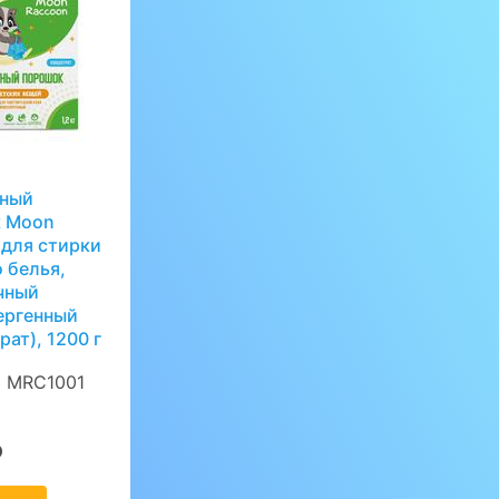
ный
 Moon
 для стирки
 белья,
чный
ергенный
рат), 1200 г
:
MRC1001