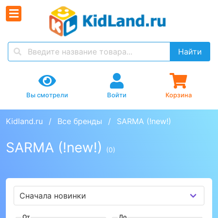
Найти
Вы смотрели
Войти
Корзина
Kidland.ru
Все бренды
SARMA (!new!)
SARMA (!new!)
(0)
От
До