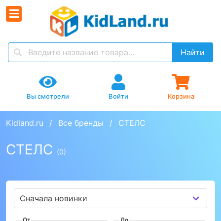
Найти
Вы смотрели
Войти
Корзина
Kidland.ru
Все бренды
СТЕЛС
СТЕЛС
(0)
От
До