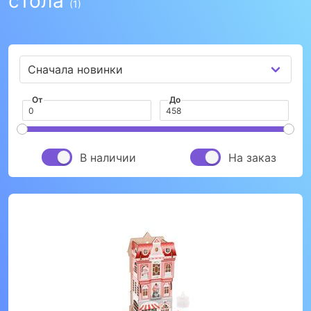
стола
(1)
От
До
В наличии
На заказ