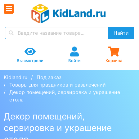
Найти
Вы смотрели
Войти
Корзина
Kidland.ru
Под заказ
Товары для праздников и развлечений
Декор помещений, сервировка и украшение 
стола
Декор помещений,
сервировка и украшение