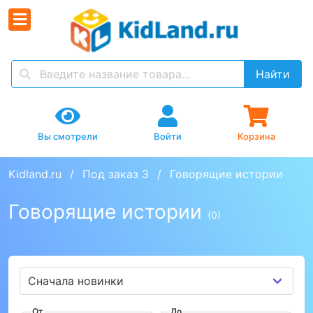
Найти
Вы смотрели
Войти
Корзина
Kidland.ru
Под заказ 3
Говорящие истории
Говорящие истории
(0)
От
До