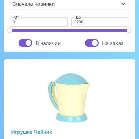
От
До
В наличии
На заказ
Игрушка Чайник