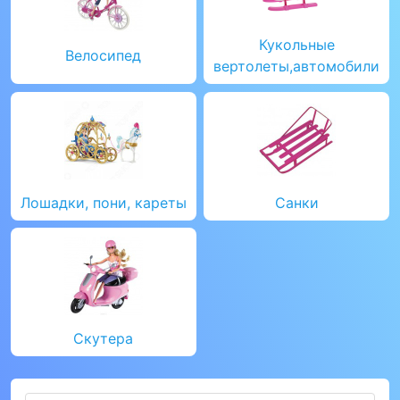
Кукольные
Велосипед
вертолеты,автомобили
Лошадки, пони, кареты
Санки
Скутера