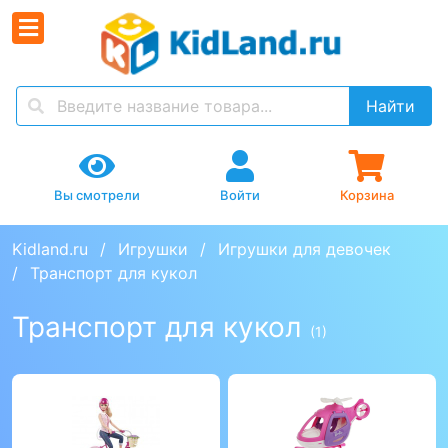
Найти
Вы смотрели
Войти
Корзина
Kidland.ru
Игрушки
Игрушки для девочек
Транспорт для кукол
Транспорт для кукол
(1)