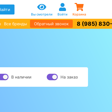
Найти
Вы смотрели
Войти
Корзина
8 (985) 830
ы
Все бренды
Обратный звонок
В наличии
На заказ