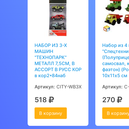
НАБОР ИЗ 3-Х
Набор из 4
МАШИН
"Спецтехни
"ТЕХНОПАРК"
(Полуприце
МЕТАЛЛ 7,5СМ, В
самосвал, 
АССОРТ В РУСС КОР
фаэтон) (Ро
в кор2*84наб
10х11х5 см
Артикул:
CITY-WB3X
Артикул:
С-
518
270
В корзину
В корзин