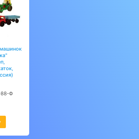
 машинок
ка"
п,
каток,
ссия)
88-Ф
у