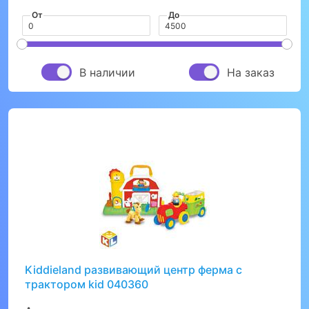
От
До
В наличии
На заказ
Kiddieland развивающий центр ферма с
трактором kid 040360