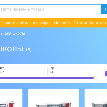
Гарантия, обмен и возврат
Новости
Статьи
Контакт
ры для школы
 школы
(6)
От
До