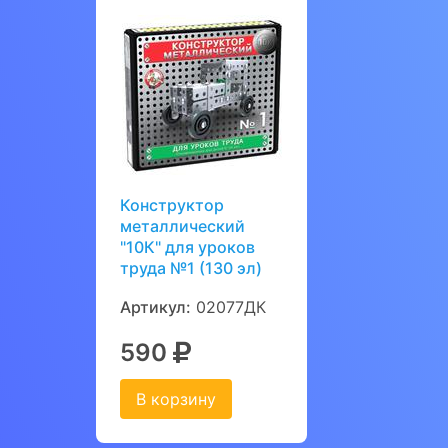
Конструктор
металлический
"10К" для уроков
труда №1 (130 эл)
Артикул:
02077ДК
590
В корзину