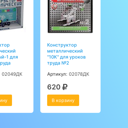
ктор
Конструктор
ческий
металлический
й-1 для
"10К" для уроков
труда
труда №2
:
02049ДК
Артикул:
02078ДК
620
ину
В корзину