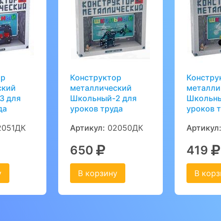
ор
Конструктор
Констру
ский
металлический
металли
3 для
Школьный-2 для
Школьны
да
уроков труда
уроков 
051ДК
Артикул:
02050ДК
Артикул
650
419
у
В корзину
В корз