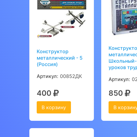
Конструкт
Конструктор
металличе
металлический - 5
Школьный-
(Россия)
уроков тру
Артикул:
00852ДК
Артикул:
02
400
850
В корзину
В корзин