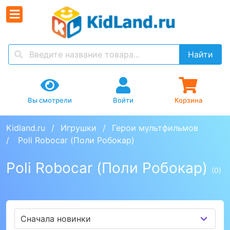
Найти
Вы смотрели
Войти
Корзина
Kidland.ru
Игрушки
Герои мультфильмов
 Poli Robocar (Поли Робокар)
Poli Robocar (Поли Робокар)
(0)