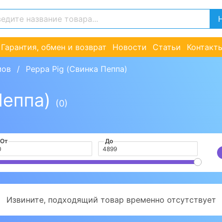
Гарантия, обмен и возврат
Новости
Статьи
Контакт
мов
Peppa Pig (Свинка Пеппа)
Пеппа)
(0)
От
До
Извините, подходящий товар временно отсутствует