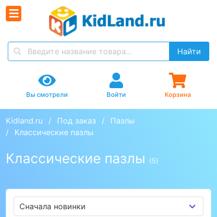
Найти
Вы смотрели
Войти
Корзина
Kidland.ru
Под заказ
Пазлы
Классические пазлы
Классические пазлы
(5)