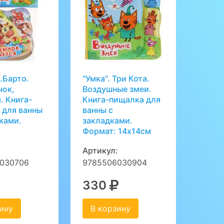
А.Барто.
"Умка". Три Кота.
чок,
Воздушные змеи.
. Книга-
Книга-пищалка для
 для ванны
ванны с
ками.
закладками.
Формат: 14х14см
:
Артикул:
030706
9785506030904
330
ину
В корзину