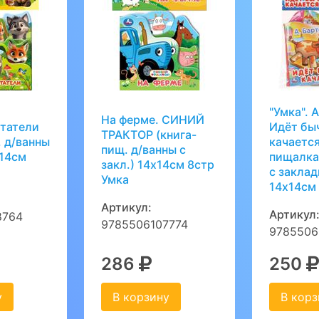
"Умка". 
На ферме. СИНИЙ
татели
Идёт бы
ТРАКТОР (книга-
. д/ванны
качается
пищ. д/ванны с
х14см
пищалка
закл.) 14х14см 8стр
с заклад
Умка
14х14см
Артикул:
Артикул
8764
9785506107774
9785506
286
250
у
В корзину
В корз