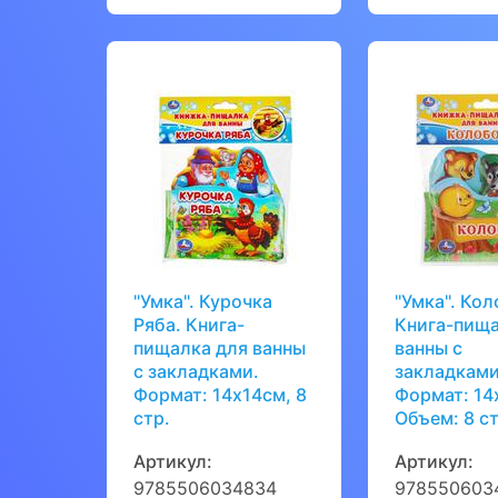
"Умка". Курочка
"Умка". Кол
Ряба. Книга-
Книга-пища
пищалка для ванны
ванны с
с закладками.
закладками
Формат: 14х14см, 8
Формат: 14
стр.
Объем: 8 ст
Артикул:
Артикул:
9785506034834
978550603