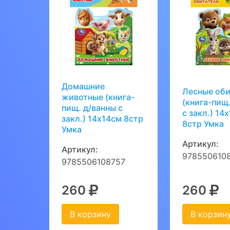
Домашние
Лесные оби
животные (книга-
(книга-пищ
пищ. д/ванны с
с закл.) 14
закл.) 14х14см 8стр
8стр Умка
Умка
Артикул:
Артикул:
978550610
9785506108757
260
260
В корзину
В корзин