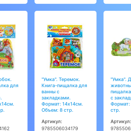
обок.
"Умка". Теремок.
"Умка".
лка для
Книга-пищалка для
животны
ванны с
пищалка
.
закладками.
с заклад
х14см.
Формат: 14х14см.
Формат: 
р.
Объем: 8 стр.
стр.
Артикул:
Артикул
4162
9785506034179
9785506