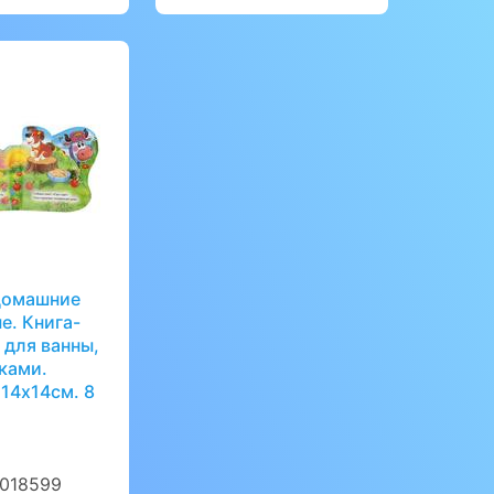
 Домашние
е. Книга-
 для ванны,
ками.
14х14см. 8
:
018599