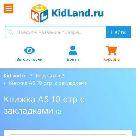
Найти
Вы смотрели
Войти
Корзина
Kidland.ru
Под заказ 3
Книжка А5 10 стр  с закладками
Книжка А5 10 стр с
закладками
(2)