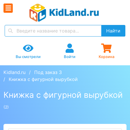
Найти
Вы смотрели
Войти
Корзина
Kidland.ru
Под заказ 3
Книжка с фигурной вырубкой
Книжка с фигурной вырубкой
(2)