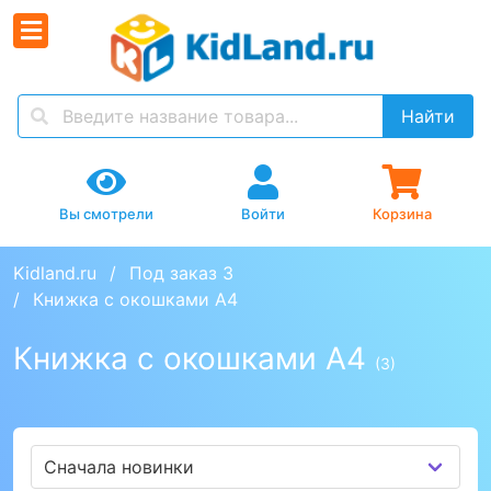
Найти
Вы смотрели
Войти
Корзина
Kidland.ru
Под заказ 3
Книжка с окошками А4
Книжка с окошками А4
(3)