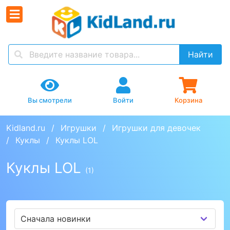
Найти
Вы смотрели
Войти
Корзина
Kidland.ru
Игрушки
Игрушки для девочек
Куклы
Куклы LOL
Куклы LOL
(1)