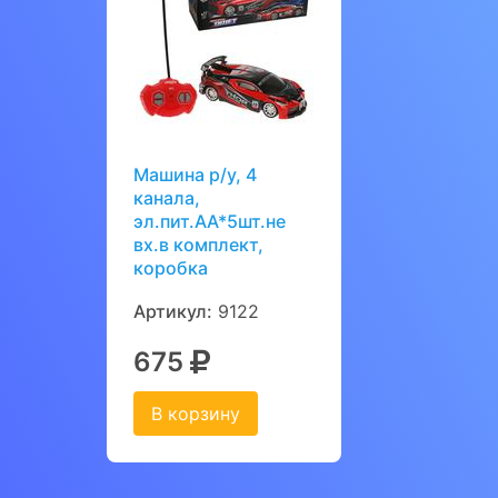
Машина р/у, 4
канала,
эл.пит.АА*5шт.не
вх.в комплект,
коробка
Артикул:
9122
675
В корзину