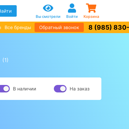
Найти
Вы смотрели
Войти
Корзина
8 (985) 830
ы
Все бренды
Обратный звонок
ы
(1)
В наличии
На заказ