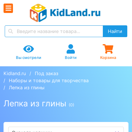
Найти
Вы смотрели
Войти
Корзина
Kidland.ru
Под заказ
Наборы и товары для творчества
Лепка из глины
Лепка из глины
(0)