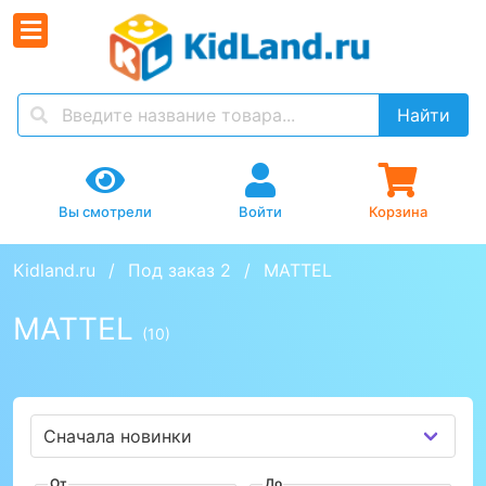
Найти
Вы смотрели
Войти
Корзина
Kidland.ru
Под заказ 2
MATTEL
MATTEL
(10)
От
До