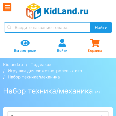
Найти
Вы смотрели
Войти
Корзина
Kidland.ru
Под заказ
Игрушки для сюжетно-ролевых игр
Набор техника/механика
Набор техника/механика
(4)