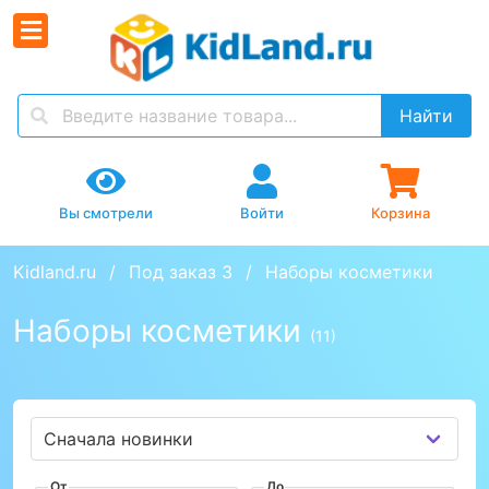
Найти
Вы смотрели
Войти
Корзина
Kidland.ru
Под заказ 3
Наборы косметики
Наборы косметики
(11)
От
До