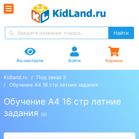
Найти
Вы смотрели
Войти
Корзина
Kidland.ru
Под заказ 3
Обучение А4 16 стр летние задания
Обучение А4 16 стр летние
задания
(0)