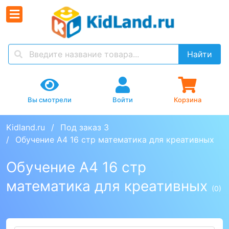
Найти
Вы смотрели
Войти
Корзина
Kidland.ru
Под заказ 3
Обучение А4 16 стр математика для креативных
Обучение А4 16 стр
математика для креативных
(0)