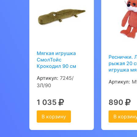
Мягкая игрушка
Реснички. 
СмолТойс
рыжая 20 с
Крокодил 90 см
игрушка мя
Артикул:
7245/
Артикул:
M
ЗЛ/90
1 035
890
В корзину
В корзин