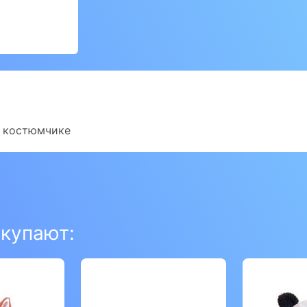
м костюмчике
окупают: