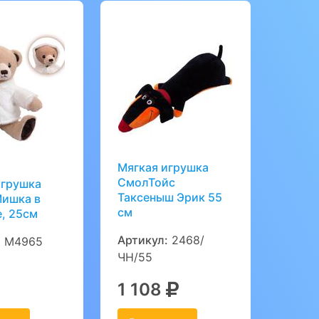
Мягкая игрушка
СмолТойс
игрушка
Таксеныш Эрик 55
Мишка в
см
, 25см
Артикул:
2468/
:
M4965
ЧН/55
1 108