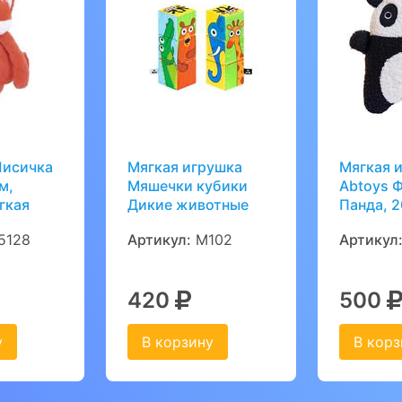
Лисичка
Мягкая игрушка
Мягкая 
м,
Мяшечки кубики
Abtoys Ф
гкая
Дикие животные
Панда, 
5128
Артикул:
М102
Артикул
420
500
у
В корзину
В корз