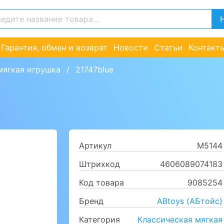
Гарантия, обмен и возврат
Новости
Статьи
Контакт
мягкая игрушка
21747blue
Артикул
M5144
Штрихкод
4606089074183
Код товара
9085254
Бренд
ABtoys (АБтойс)
Категория
Классическая мягкая