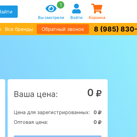
1
Найти
Вы смотрели
Войти
Корзина
8 (985) 830
ы
Все бренды
Обратный звонок
0
Ваша цена:
Цена для зарегистрированных:
0
Оптовая цена:
0