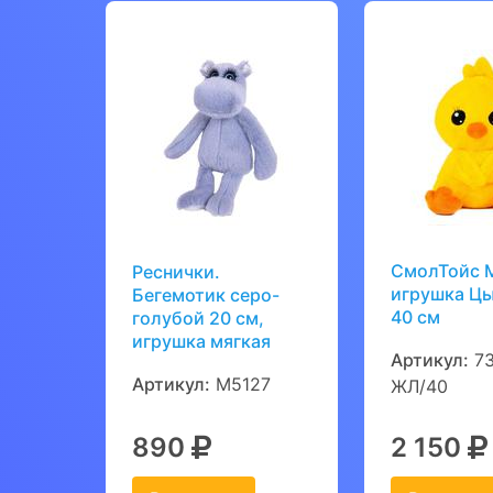
СмолТойс 
Реснички.
игрушка Ц
Бегемотик серо-
40 см
голубой 20 см,
игрушка мягкая
Артикул:
73
Артикул:
M5127
ЖЛ/40
890
2 150