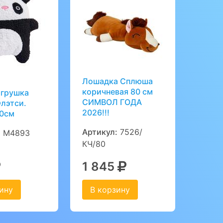
Лошадка Сплюша
коричневая 80 см
игрушка
СИМВОЛ ГОДА
лэтси.
2026!!!
20см
Артикул:
7526/
:
M4893
КЧ/80
1 845
ину
В корзину