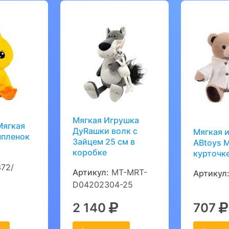
Мягкая Игрушка
Мягкая
ДуRашки волк с
Мягкая 
ыпленок
Зайцем 25 см в
ABtoys 
коробке
курточке
72/
Артикул:
MT-MRT-
Артикул
D04202304-25
2 140
707