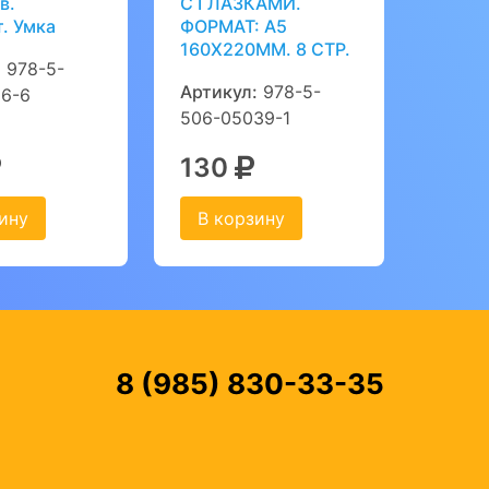
в.
С ГЛАЗКАМИ.
. Умка
ФОРМАТ: А5
160Х220ММ. 8 СТР.
:
978-5-
Артикул:
978-5-
16-6
506-05039-1
130
ину
В корзину
8 (985) 830-33-35