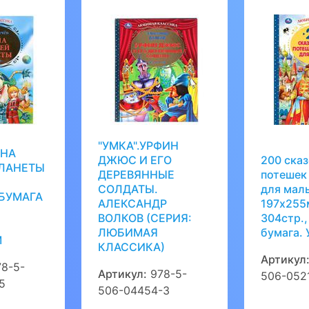
"УМКА".УРФИН
ЙНА
ДЖЮС И ЕГО
200 сказ
ПЛАНЕТЫ
ДЕРЕВЯННЫЕ
потешек 
СОЛДАТЫ.
для мал
 БУМАГА
АЛЕКСАНДР
197х255
ВОЛКОВ (СЕРИЯ:
304стр.,
ЛЮБИМАЯ
бумага. 
М
КЛАССИКА)
Артикул
8-5-
Артикул:
978-5-
506-052
5
506-04454-3