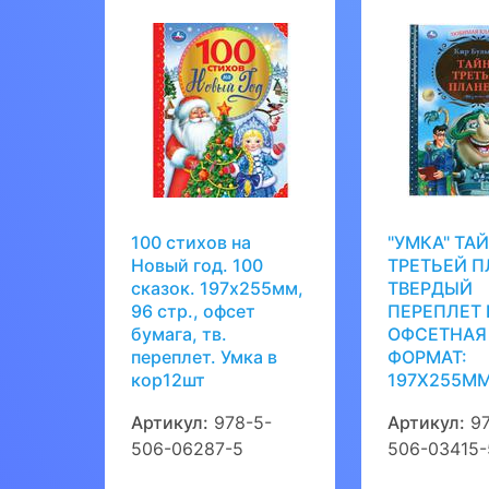
100 стихов на
"УМКА" ТА
Новый год. 100
ТРЕТЬЕЙ 
сказок. 197х255мм,
ТВЕРДЫЙ
96 стр., офсет
ПЕРЕПЛЕТ
бумага, тв.
ОФСЕТНАЯ
переплет. Умка в
ФОРМАТ:
кор12шт
197Х255М
Артикул:
978-5-
Артикул:
97
506-06287-5
506-03415-