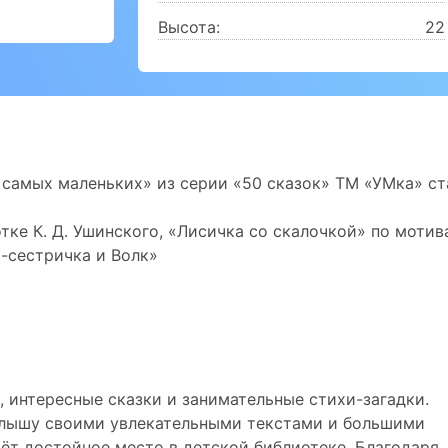
Высота:
22
я самых маленьких» из серии «50 сказок» ТМ «УМка» ст
отке К. Д. Ушинского, «Лисичка со скалочкой» по мотив
а-сестричка и Волк»
, интересные сказки и занимательные стихи-загадки.
алышу своими увлекательными текстами и большими
ёт достойное место в детской библиотеке. Благодаря