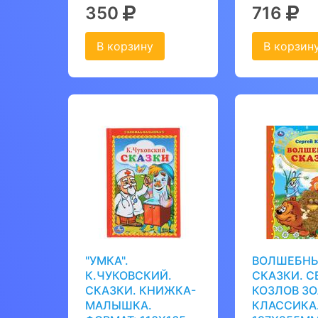
350
716
В корзину
В корзин
"УМКА".
ВОЛШЕБН
К.ЧУКОВСКИЙ.
СКАЗКИ. С
СКАЗКИ. КНИЖКА-
КОЗЛОВ З
МАЛЫШКА.
КЛАССИКА