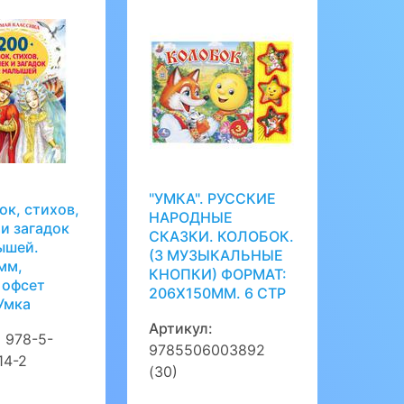
"УМКА". РУССКИЕ
ок, стихов,
НАРОДНЫЕ
и загадок
СКАЗКИ. КОЛОБОК.
ышей.
(3 МУЗЫКАЛЬНЫЕ
мм,
КНОПКИ) ФОРМАТ:
 офсет
206Х150ММ. 6 СТР
Умка
Артикул:
:
978-5-
9785506003892
14-2
(30)