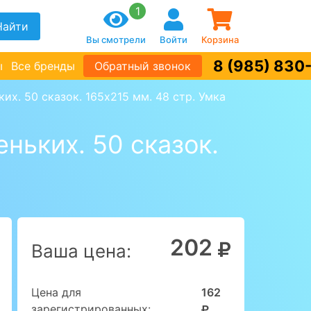
1
Найти
Вы смотрели
Войти
Корзина
8 (985) 830
ы
Все бренды
Обратный звонок
их. 50 сказок. 165х215 мм. 48 стр. Умка 
ньких. 50 сказок.
202
Ваша цена:
Цена для
162
зарегистрированных: