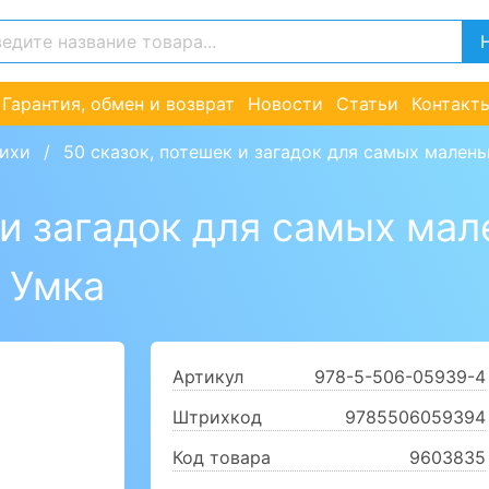
Гарантия, обмен и возврат
Новости
Статьи
Контакт
тихи
50 сказок, потешек и загадок для самых маленьк
 и загадок для самых мале
. Умка
Артикул
978-5-506-05939-4
Штрихкод
9785506059394
Код товара
9603835