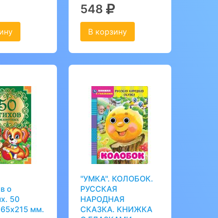
548
ину
В корзину
"УМКА". КОЛОБОК.
в о
РУССКАЯ
х. 50
НАРОДНАЯ
165х215 мм.
СКАЗКА. КНИЖКА