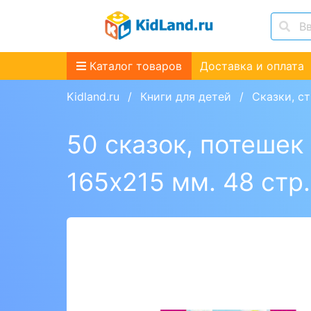
Каталог товаров
Доставка и оплата
Kidland.ru
Книги для детей
Сказки, с
50 сказок, потешек
165х215 мм. 48 стр