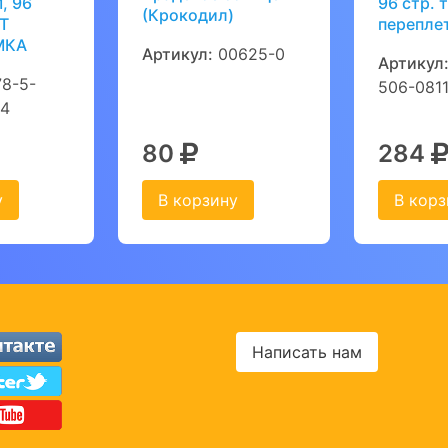
, 96
96 стр. т
(Крокодил)
Т
переплет
МКА
Артикул:
00625-0
Артикул
8-5-
506-081
-4
80
284
у
В корзину
В корз
Написать нам