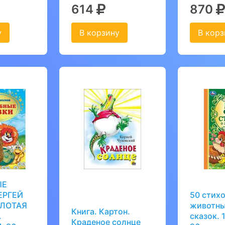
614
870
у
В корзину
В корз
ЫЕ
ЕРГЕЙ
50 стихо
ОЛОТАЯ
животны
Книга. Картон.
.
сказок. 
Краденое солнце