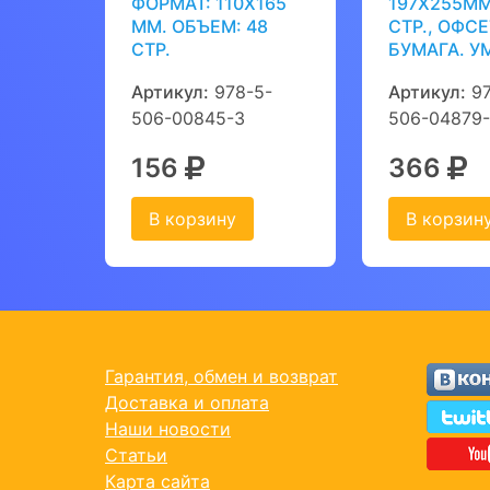
ФОРМАТ: 110Х165
197Х255ММ
ММ. ОБЪЕМ: 48
СТР., ОФСЕ
СТР.
БУМАГА. У
Артикул:
978-5-
Артикул:
97
506-00845-3
506-04879
156
366
В корзину
В корзин
Гарантия, обмен и возврат
Доставка и оплата
Наши новости
Статьи
Карта сайта