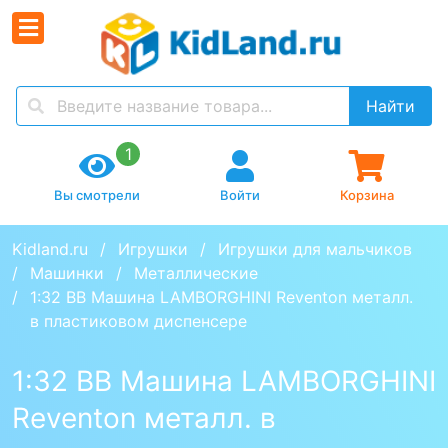
Найти
1
Вы смотрели
Войти
Корзина
Kidland.ru
Игрушки
Игрушки для мальчиков
Машинки
Металлические
1:32 BB Машина LAMBORGHINI Reventon металл. 
в пластиковом диспенсере
1:32 BB Машина LAMBORGHINI
Reventon металл. в