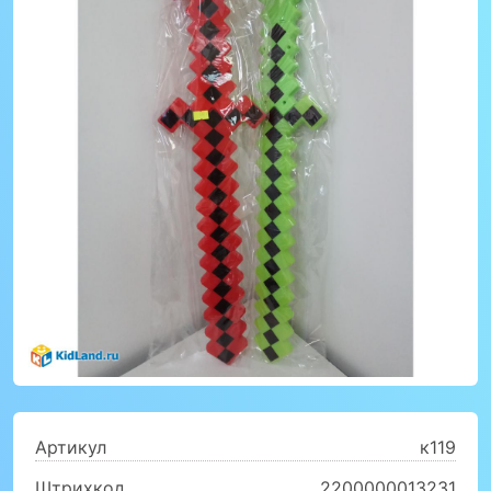
Артикул
к119
Штрихкод
2200000013231