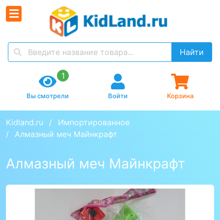
Найти
1
Вы смотрели
Войти
Корзина
Kidland.ru
Импортированное
Алмазный меч Майнкрафт
Алмазный меч Майнкрафт