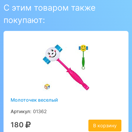
С этим товаром также
покупают:
Молоточек веселый
Артикул:
01362
180
В корзину