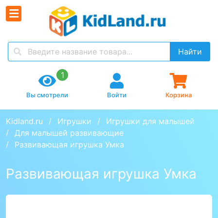
Найти
1
Вы смотрели
Войти
Корзина
Kidland.ru
Игрушки
Игрушки для малышей
Для малышей развивающие
Развивающая игрушка Умка
Развивающая игрушка Умка