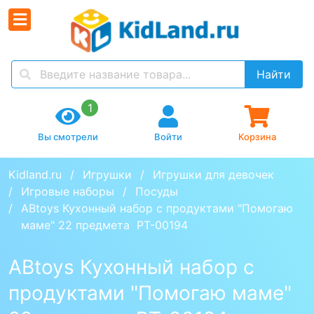
Найти
1
Вы смотрели
Войти
Корзина
Kidland.ru
Игрушки
Игрушки для девочек
Игровые наборы
Посуды
ABtoys Кухонный набор с продуктами "Помогаю 
маме" 22 предмета  PT-00194
ABtoys Кухонный набор с
продуктами "Помогаю маме"