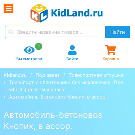
Найти
1
Вы смотрели
Войти
Корзина
Kidland.ru
Под заказ
Транспортная игрушка
Транспорт и спецтехника без механизмов (free 
wheels) пластмассовые
Автомобиль-бетоновоз Кнопик, в ассор.
Автомобиль-бетоновоз
Кнопик, в ассор.