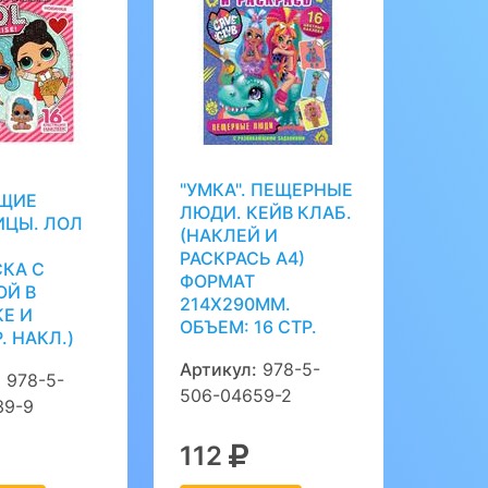
"УМКА". ПЕЩЕРНЫЕ
ЩИЕ
ЛЮДИ. КЕЙВ КЛАБ.
ИЦЫ. ЛОЛ
(НАКЛЕЙ И
РАСКРАСЬ А4)
СКА С
ФОРМАТ
ОЙ В
214Х290ММ.
Е И
ОБЪЕМ: 16 СТР.
. НАКЛ.)
Артикул:
978-5-
:
978-5-
506-04659-2
39-9
112