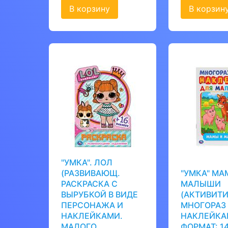
В корзину
В корзин
"УМКА". ЛОЛ
(РАЗВИВАЮЩ.
"УМКА" МА
РАСКРАСКА С
МАЛЫШИ
ВЫРУБКОЙ В ВИДЕ
(АКТИВИТИ
ПЕРСОНАЖА И
МНОГОРАЗ
НАКЛЕЙКАМИ.
НАКЛЕЙКА
МАЛОГО
ФОРМАТ: 1