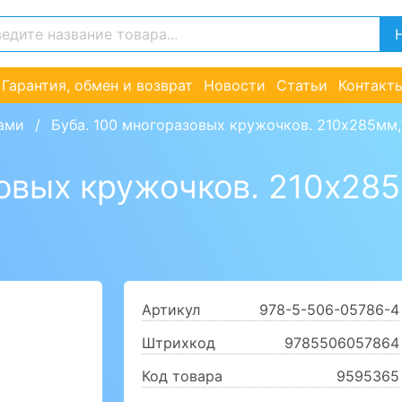
Гарантия, обмен и возврат
Новости
Статьи
Контакт
ами
Буба. 100 многоразовых кружочков. 210х285мм,1
овых кружочков. 210х285
Артикул
978-5-506-05786-4
Штрихкод
9785506057864
Код товара
9595365