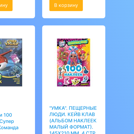
ину
В корзину
"УМКА". ПЕЩЕРНЫЕ
ЛЮДИ. КЕЙВ КЛАВ
и 100
(АЛЬБОМ НАКЛЕЕК
 Супер
МАЛЫЙ ФОРМАТ).
Команда
145Х210 ММ. 4 СТР.