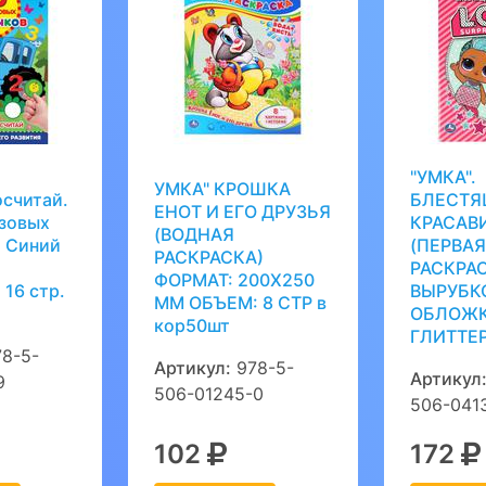
"УМКА".
УМКА" КРОШКА
осчитай.
БЛЕСТЯ
ЕНОТ И ЕГО ДРУЗЬЯ
зовых
КРАСАВ
(ВОДНАЯ
. Синий
(ПЕРВАЯ
РАСКРАСКА)
РАСКРА
ФОРМАТ: 200Х250
 16 стр.
ВЫРУБК
ММ ОБЪЕМ: 8 СТР в
ОБЛОЖК
кор50шт
ГЛИТТЕР
8-5-
Артикул:
978-5-
Артикул
9
506-01245-0
506-041
102
172