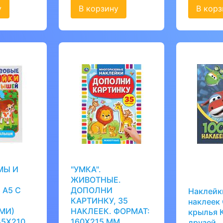
у
В корзину
В корз
МЫ И
"УМКА".
ЖИВОТНЫЕ.
 А5 С
ДОПОЛНИ
Наклейк
КАРТИНКУ, 35
наклеек
МИ)
НАКЛЕЕК. ФОРМАТ:
крылья 
45Х210
160Х215 ММ.
друзей