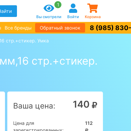
1
Найти
Вы смотрели
Войти
Корзина
8 (985) 830
ы
Все бренды
Обратный звонок
6 стр.+стикер. Умка 
мм,16 стр.+стикер.
140
Ваша цена:
Цена для
112
зарегистрированных: