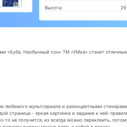
Высота:
29
ами «Буба. Необычный сон» ТМ «УМка» станет отличны
ми любимого мультсериала и разноцветными стикерам
ой странице - яркая картинка и задание к ней: правил
о-то не получится, их всегда можно переклеить, потом
 размеру книжку можно взять с собой в дорогу.