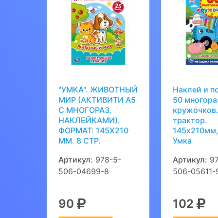
"УМКА". ЖИВОТНЫЙ
Наклей и п
МИР (АКТИВИТИ А5
50 многора
С МНОГОРАЗ.
кружочков
НАКЛЕЙКАМИ).
трактор.
ФОРМАТ: 145Х210
145х210мм,
ММ. 8 СТР.
Умка
Артикул:
978-5-
Артикул:
97
506-04699-8
506-05611-
90
102