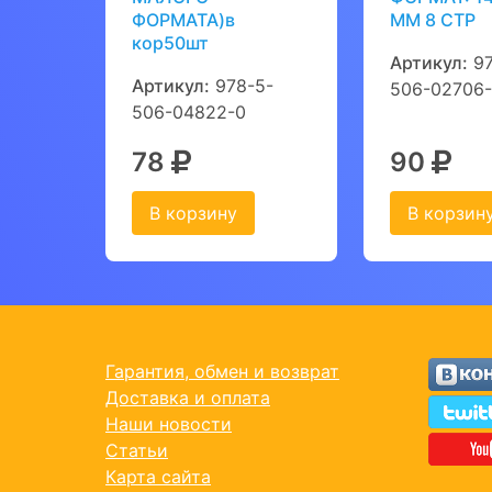
ФОРМАТА)в
ММ 8 СТР
кор50шт
Артикул:
97
Артикул:
978-5-
506-02706
506-04822-0
78
90
В корзину
В корзин
Гарантия, обмен и возврат
Доставка и оплата
Наши новости
Статьи
Карта сайта