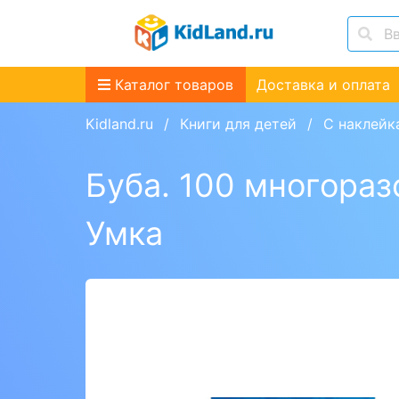
Каталог товаров
Доставка и оплата
Kidland.ru
Книги для детей
С наклейк
Буба. 100 многораз
Умка