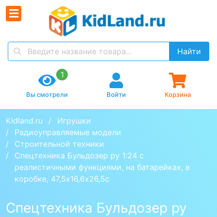
Найти
1
Вы смотрели
Войти
Корзина
Kidland.ru
Игрушки
Радиоуправляемые модели
Строительной техники
Спецтехника Бульдозер ру 1:24 с 
реалистичными функциями, на батарейках, в 
коробке, 47,5х16,6х26,5с
Спецтехника Бульдозер ру