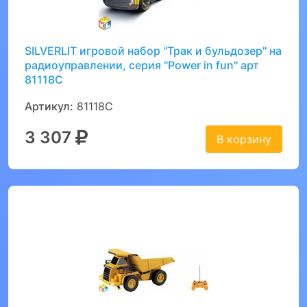
SILVERLIT игровой набор ''Трак и бульдозер'' на
радиоуправлении, серия ''Power in fun'' арт
81118C
Артикул:
81118C
3 307
В корзину