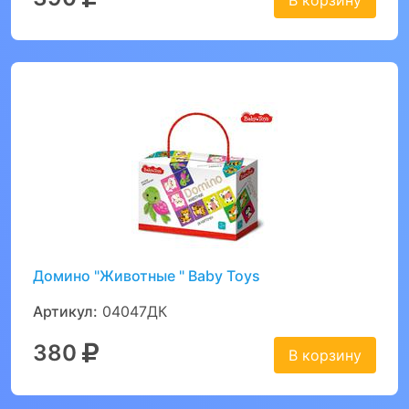
В корзину
Домино "Животные " Вaby Toys
Артикул:
04047ДК
380
В корзину