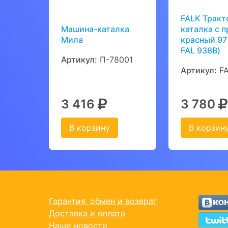
FALK Тракт
Машина-каталка
каталка с 
Мила
красный 97 
FAL 938B)
Артикул:
П-78001
Артикул:
FA
3 416
3 780
В корзину
В корзин
Гарантия, обмен и возврат
Доставка и оплата
Наши новости