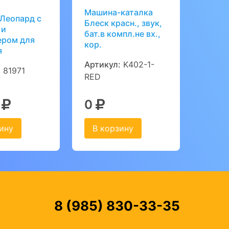
Машина-каталка
 Леопард с
Блеск красн., звук,
 и
бат.в компл.не вх.,
ером для
кор.
я
Артикул:
K402-1-
:
81971
RED
8
0
ину
В корзину
8 (985) 830-33-35