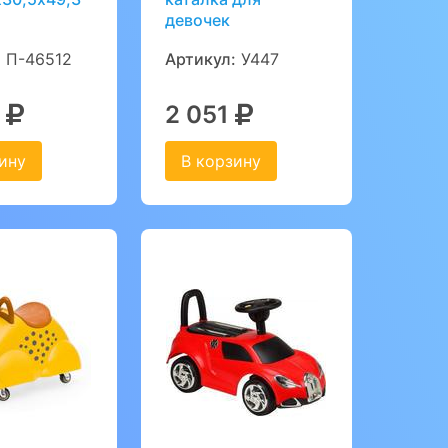
девочек
:
П-46512
Артикул:
У447
0
2 051
ину
В корзину