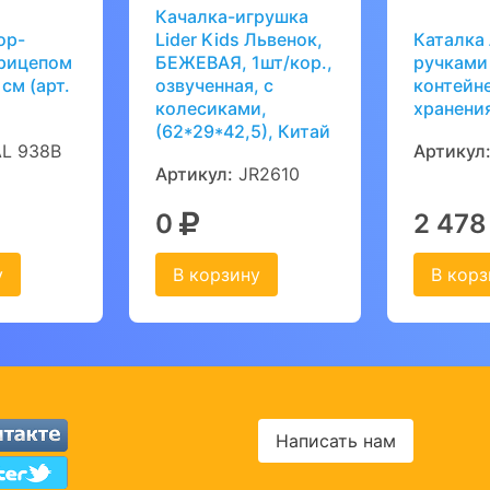
Качалка-игрушка
ор-
Lider Kids Львенок,
Каталка
прицепом
БЕЖЕВАЯ, 1шт/кор.,
ручками
см (арт.
озвученная, с
контейн
колесиками,
хранени
(62*29*42,5), Китай
L 938B
Артикул
Артикул:
JR2610
0
2 47
у
В корзину
В корз
Написать нам