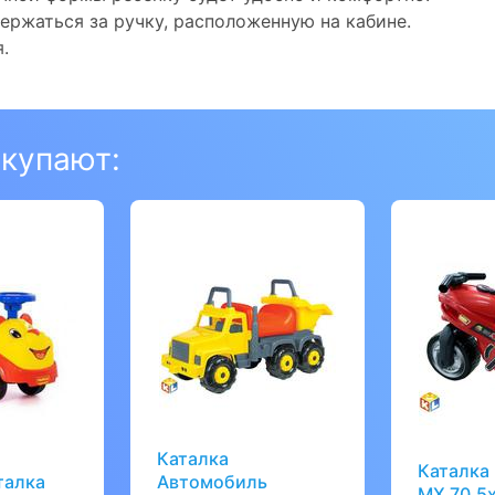
ержаться за ручку, расположенную на кабине.
.
окупают:
Каталка
Каталка
талка
Автомобиль
МХ 70,5