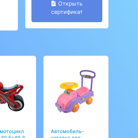
Открыть
сертификат
 мотоцикл
Автомобиль-
х30,5х49,3
каталка для