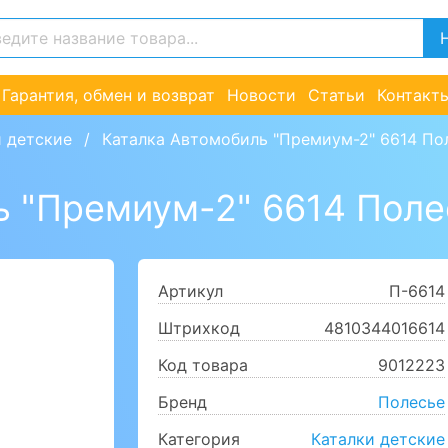
Гарантия, обмен и возврат
Новости
Статьи
Контакт
и детские
Каталка Автомобиль "Премиум-2" 6614 По
ь "Премиум-2" 6614 Поле
Артикул
П-6614
Штрихкод
4810344016614
Код товара
9012223
Бренд
Полесье
Категория
Каталки детские