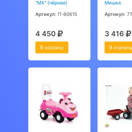
"МХ" (чёрная)
Мишка
Артикул:
П-80615
Артикул:
77
4 450
3 416
В корзину
В корзин