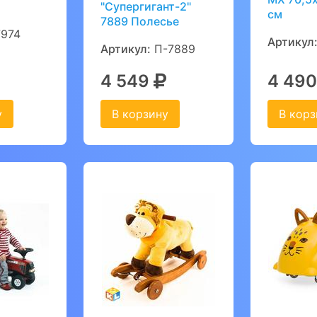
"Супергигант-2"
см
7889 Полесье
974
Артикул
Артикул:
П-7889
4 549
4 49
у
В корзину
В корз