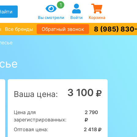
1
Найти
Вы смотрели
Войти
Корзина
8 (985) 830
ы
Все бренды
Обратный звонок
лесье
сье
3 100
Ваша цена:
Цена для
2 790
зарегистрированных:
Оптовая цена:
2 418