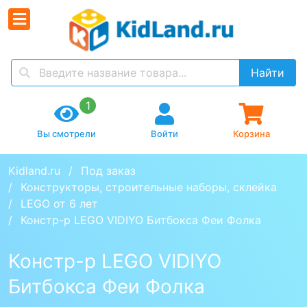
Найти
1
Вы смотрели
Войти
Корзина
Kidland.ru
Под заказ
Конструкторы, строительные наборы, склейка
LEGO от 6 лет
Констр-р LEGO VIDIYO Битбокса Феи Фолка
Констр-р LEGO VIDIYO
Битбокса Феи Фолка