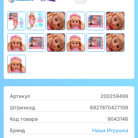
Артикул
200259499
Штрихкод
6927870427109
Код товара
9043146
Бренд
Наша Игрушка