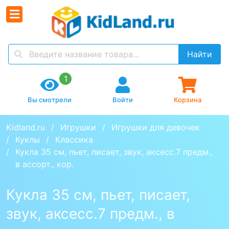
Найти
1
Вы смотрели
Войти
Корзина
Kidland.ru
Игрушки
Игрушки для девочек
Куклы
Классика
Кукла 35 см, пьет, писает, звук, аксесс.7 предм., 
в ассорт., кор.
Кукла 35 см, пьет, писает,
звук, аксесс.7 предм., в