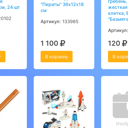
е
гребень,
"Пираты" 36х12х18
см, 24 шт
жесткая
см
клетка,
0102
"Безмят
Артикул:
133985
Артикул
1 100
120
у
В корзину
В корз