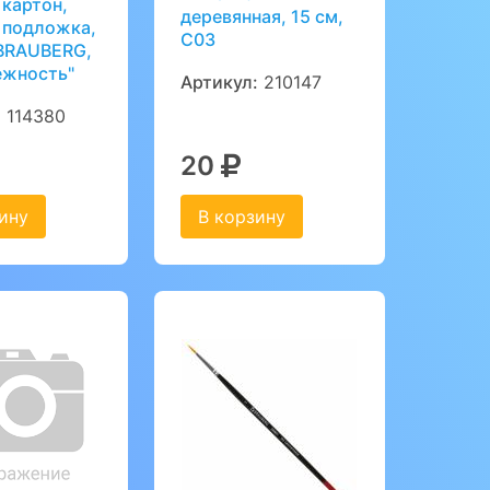
 картон,
деревянная, 15 см,
 подложка,
С03
 BRAUBERG,
ежность"
Артикул:
210147
:
114380
20
ину
В корзину