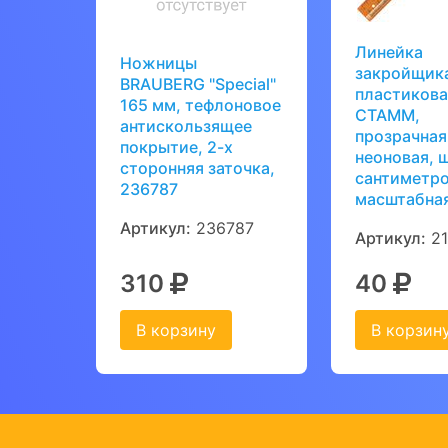
Линейка
Ножницы
закройщик
BRAUBERG "Special"
пластикова
165 мм, тефлоновое
СТАММ,
антискользящее
прозрачная
покрытие, 2-х
неоновая, 
сторонняя заточка,
сантиметро
236787
масштабна
Артикул:
236787
Артикул:
21
310
40
В корзину
В корзин