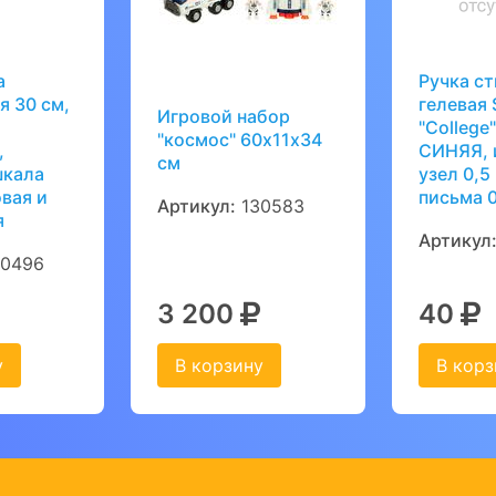
а
Ручка с
я 30 см,
гелевая 
Игровой набор
"College
"космос" 60х11х34
,
СИНЯЯ, 
см
шкала
узел 0,5
вая и
письма 
Артикул:
130583
я
Артикул
0496
3 200
40
у
В корзину
В корз