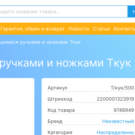
Гарантия, обмен и возврат
Новости
Статьи
Контакт
ущимися ручками и ножками Tкук
 ручками и ножками Tкук
Артикул
T/кук/500
Штрихкод
2200001323919
Код товара
9748949
Бренд
Неизвестный
Категория
Неопределенно