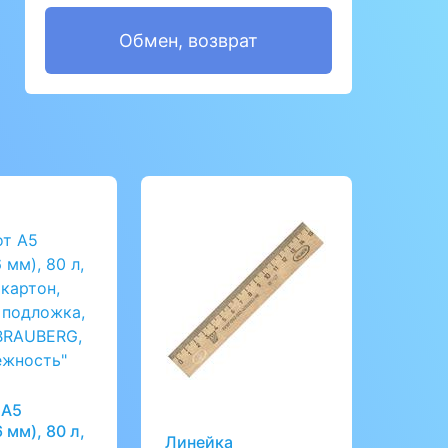
Обмен, возврат
 А5
 мм), 80 л,
Линейка