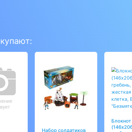
окупают:
Блокнот
(146х206
Набор солдатиков