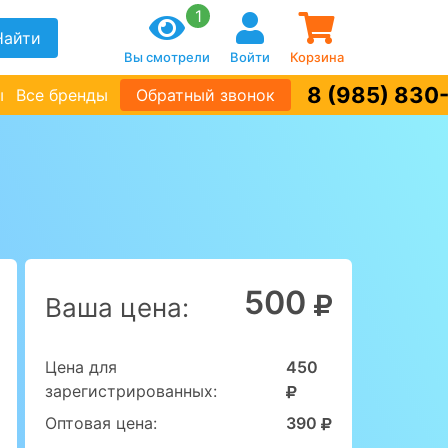
1
Найти
Вы смотрели
Войти
Корзина
8 (985) 830
ы
Все бренды
Обратный звонок
500
Ваша цена:
Цена для
450
зарегистрированных:
Оптовая цена:
390