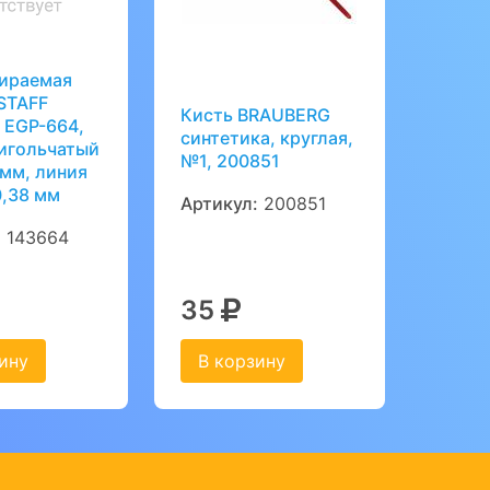
тираемая
STAFF
Кисть BRAUBERG
" EGP-664,
синтетика, круглая,
игольчатый
№1, 200851
 мм, линия
0,38 мм
Артикул:
200851
:
143664
35
ину
В корзину