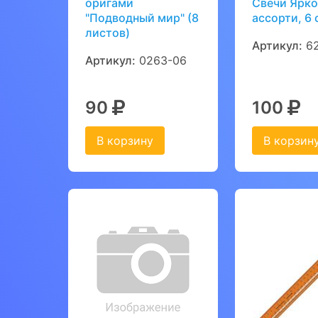
оригами
Свечи Ярко
"Подводный мир" (8
ассорти, 6 
листов)
Артикул:
62
Артикул:
0263-06
90
100
В корзину
В корзин