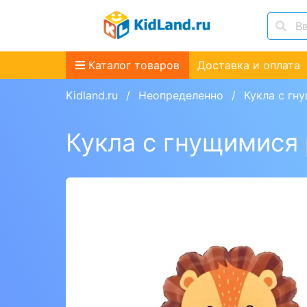
Каталог товаров
Доставка и оплата
Kidland.ru
Неопределенно
Кукла с гн
Кукла с гнущимися