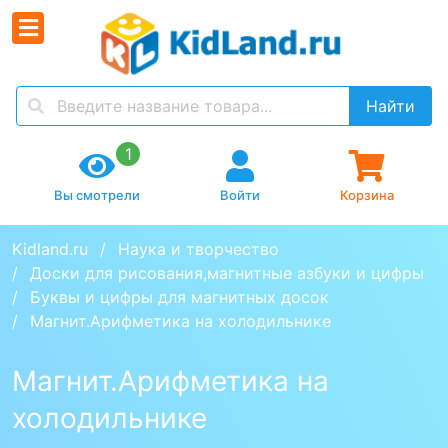
Найти
1
Вы смотрели
Войти
Корзина
Kidland.ru
Наука и творчество
Доски для рисования,магнитные азбуки и цифры
Буквы и цифры для магнитных досок
Магнит.Арифметика на холодильнике
Магнит.Арифметика на
холодильнике