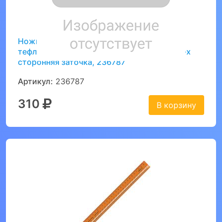
Ножницы BRAUBERG "Special" 165 мм,
тефлоновое антискользящее покрытие, 2-х
сторонняя заточка, 236787
Артикул:
236787
310
В корзину