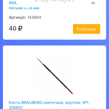
664, СИНЯЯ, игольчатый узел 0,5 мм, линия
письма 0,38 мм
Артикул:
143664
40
В корзину
Кисть BRAUBERG синтетика, круглая, №1,
200851